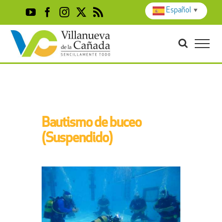
Skip
Español
▼
YouTube
Facebook
Instagram
X
Rss
to
content
Bautismo de buceo
(Suspendido)