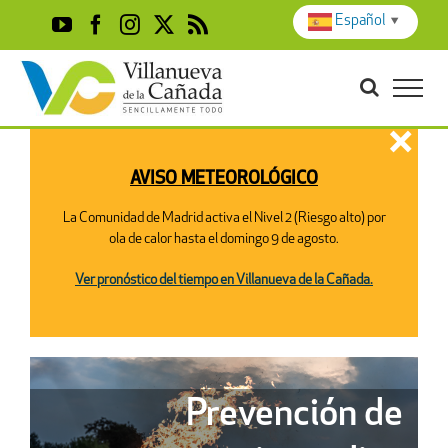
Skip
Español
▼
YouTube
Facebook
Instagram
X
Rss
to
content
×
AVISO METEOROLÓGICO
La Comunidad de Madrid activa el Nivel 2 (Riesgo alto) por
ola de calor hasta el domingo 9 de agosto.
Ver pronóstico del tiempo en Villanueva de la Cañada.