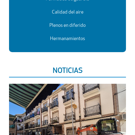
Calidad del aire
Plenos en diferido
Herma
namientos
NOTICIAS