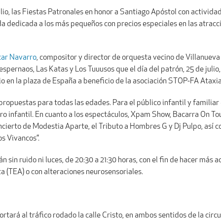
ulio, las Fiestas Patronales en honor a Santiago Apóstol con actividad
da dedicada a los más pequeños con precios especiales en las atraccio
ar Navarro
, compositor y director de orquesta vecino de Villanueva
pernaos, Las Katas y Los Tuuusos que el día del patrón, 25 de julio,
io en la plaza de España a beneficio de la asociación STOP-FA Ataxia
ropuestas para todas las edades. Para el público infantil y familiar
rro infantil. En cuanto a los espectáculos, Xpam Show, Bacarra On To
concierto de Modestia Aparte, el Tributo a Hombres G y Dj Pulpo, así 
os Vivancos”.
n sin ruido ni luces, de 20:30 a 21:30 horas, con el fin de hacer más ac
a (TEA) o con alteraciones neurosensoriales.
 cortará al tráfico rodado la calle Cristo, en ambos sentidos de la cir