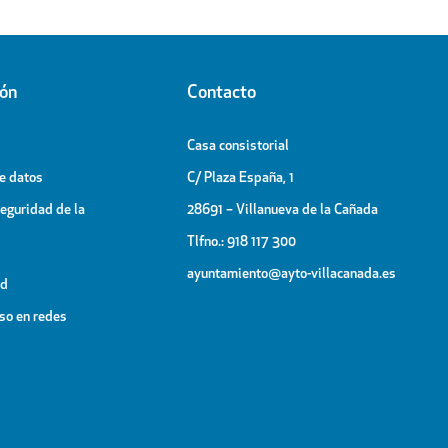
ión
Contacto
Casa consistorial
de datos
C/ Plaza España, 1
Seguridad de la
28691 – Villanueva de la Cañada
Tlfno.: 918 117 300
ayuntamiento@ayto-villacanada.es
ad
uso en redes