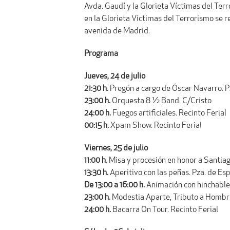
Avda. Gaudí y la Glorieta Víctimas del Terro
en la Glorieta Víctimas del Terrorismo se r
avenida de Madrid.
Programa
Jueves, 24 de julio
21:30 h.
Pregón a cargo de Óscar Navarro. P
23:00 h.
Orquesta 8 ½ Band. C/Cristo
24:00 h.
Fuegos artificiales. Recinto Ferial
00:15 h.
Xpam Show. Recinto Ferial
Viernes, 25 de julio
11:00 h.
Misa y procesión en honor a Santiag
13:30 h.
Aperitivo con las peñas. Pza. de Es
De 13:00 a 16:00 h.
Animación con hinchables
23:00 h.
Modestia Aparte, Tributo a Hombre
24:00 h.
Bacarra On Tour. Recinto Ferial