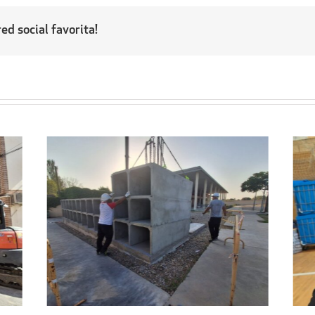
ed social favorita!
Regresa a sus hogares el centenar
l
de personas acogidas en el
ipal
Pabellón Cubierto