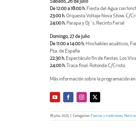
Sábado, 26 de julio
De 12:00 a 18:00 h.
Fiesta del Agua con hinc
23:00 h.
Orquesta Voltaje Nova Show. C/Cr
24:00 h.
Parapa y Dj´s. Recinto Ferial
Domingo, 27 de julio
De 11:00 a 14:00 h.
Hinchables acuáticos, Fie
Pza. de España
22:30 h.
Espectáculo fin de fiestas. Los Viv
24:00 h.
Traca final. Rotonda C/Cristo
Más información sobre la programación en
18 julio, 2025
|
Categorías:
Fiestas y tradiciones
,
Noticia