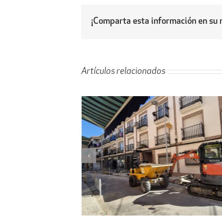
¡Comparta esta información en su r
Artículos relacionados
l proyecto de
Obras de ampliación de
 la calle Peligros
Cementerio-Tanatorio Munic