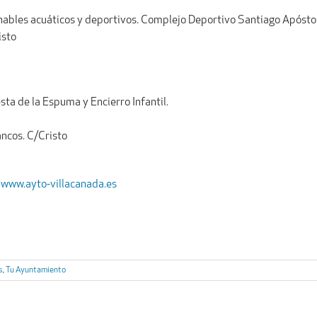
hables acuáticos y deportivos. Complejo Deportivo Santiago Apósto
isto
sta de la Espuma y Encierro Infantil.
ancos. C/Cristo
www.ayto-villacanada.es
s
,
Tu Ayuntamiento