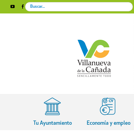
Skip
Search
YouTube
Facebook
Instagram
X
Rss
to
for:
content
Tu Ayuntamiento
Economía y empleo