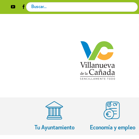
Skip
Search
YouTube
Facebook
Instagram
X
Rss
to
for:
content
Tu Ayuntamiento
Economía y empleo