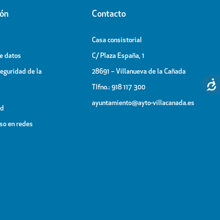
ión
Contacto
Casa consistorial
de datos
C/ Plaza España, 1
Seguridad de la
28691 – Villanueva de la Cañada
Tlfno.: 918 117 300
ayuntamiento@ayto-villacanada.es
ad
uso en redes