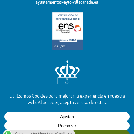
ayuntamiento@ayto-villacanada.es
YouTube
Facebook
Instagram
X
Rss