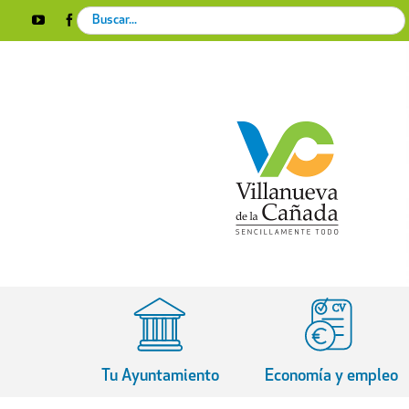
Skip
Search
YouTube
Facebook
Instagram
X
Rss
to
for:
content
Tu Ayuntamiento
Economía y empleo