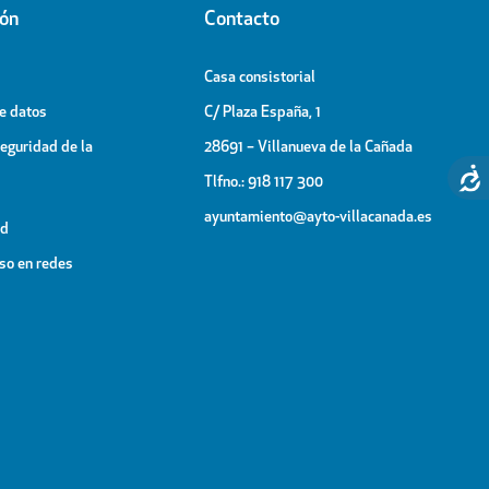
ión
Contacto
Casa consistorial
de datos
C/ Plaza España, 1
Seguridad de la
28691 – Villanueva de la Cañada
Tlfno.: 918 117 300
ayuntamiento@ayto-villacanada.es
ad
uso en redes