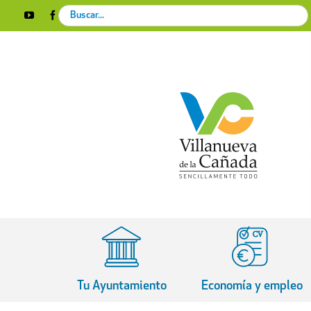
Skip
Search
YouTube
Facebook
Instagram
X
Rss
to
for:
content
Tu Ayuntamiento
Economía y empleo