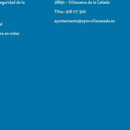
Seguridad de la
28691 – Villanueva de la Cañada
Tlfno.: 918 117 300
ayuntamiento@ayto-villacanada.es
ad
uso en redes