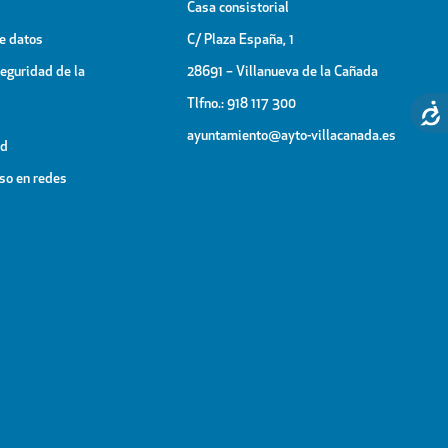
Casa consistorial
de datos
C/ Plaza España, 1
Seguridad de la
28691 – Villanueva de la Cañada
Tlfno.: 918 117 300
ayuntamiento@ayto-villacanada.es
ad
uso en redes