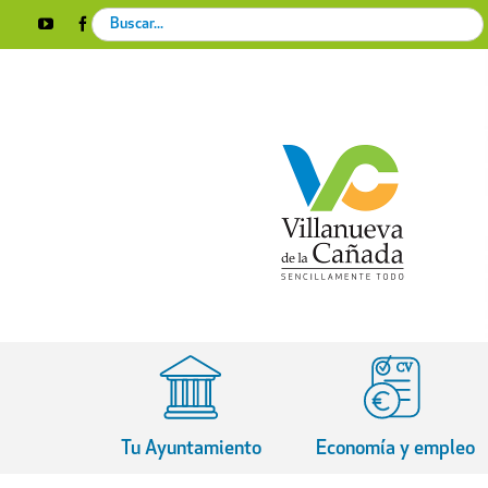
Skip
Search
YouTube
Facebook
Instagram
X
Rss
to
for:
content
Tu Ayuntamiento
Economía y empleo