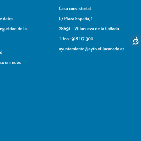
Casa consistorial
de datos
C/ Plaza España, 1
Seguridad de la
28691 – Villanueva de la Cañada
Tlfno.: 918 117 300
ayuntamiento@ayto-villacanada.es
ad
uso en redes