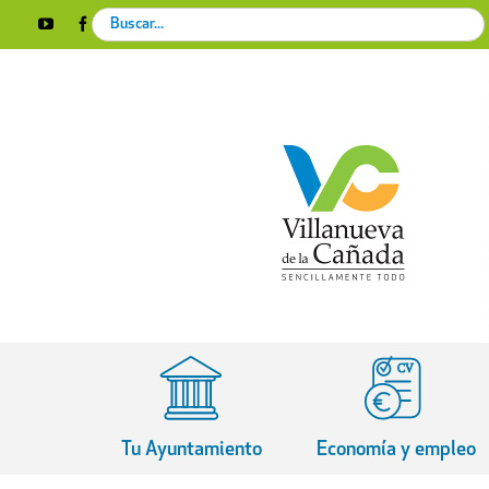
Skip
Search
YouTube
Facebook
Instagram
X
Rss
to
for:
content
Tu Ayuntamiento
Economía y empleo