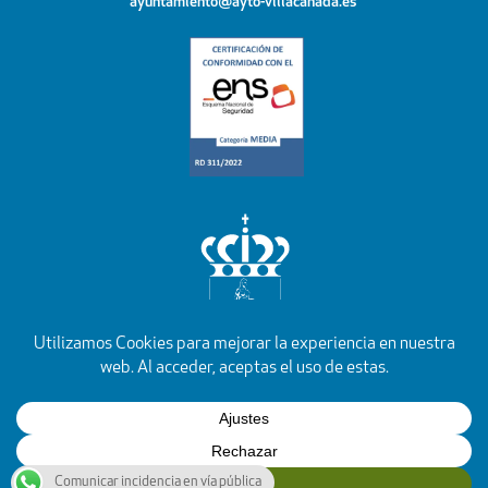
ayuntamiento@ayto-villacanada.es
YouTube
Facebook
Instagram
X
Rss
Comunicar incidencia en vía pública