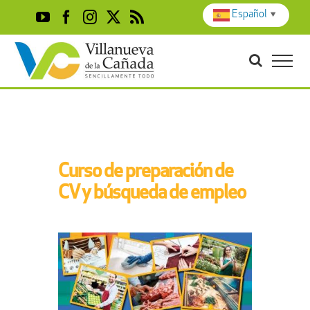
Skip
Español
▼
YouTube
Facebook
Instagram
X
Rss
to
content
Curso de preparación de
CV y búsqueda de empleo