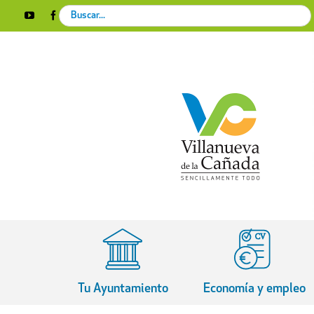
Skip
Search
YouTube
Facebook
Instagram
X
Rss
to
for:
content
Tu Ayuntamiento
Economía y empleo