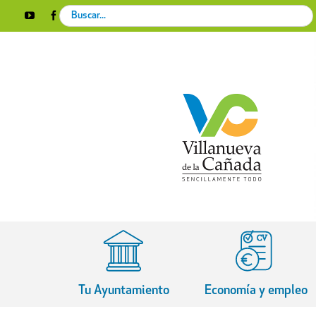
Skip
Search
YouTube
Facebook
Instagram
X
Rss
to
for:
content
Tu Ayuntamiento
Economía y empleo