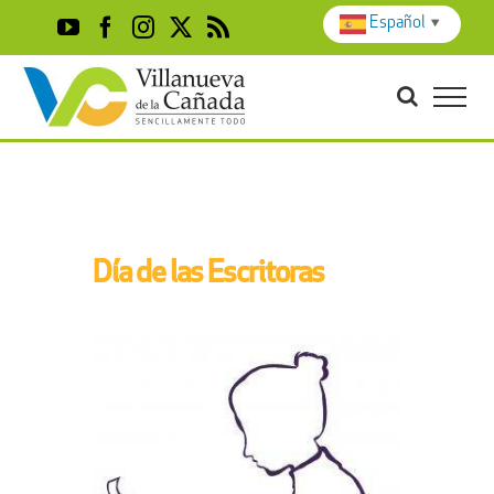
Skip
Español
▼
YouTube
Facebook
Instagram
X
Rss
to
content
Día de las Escritoras