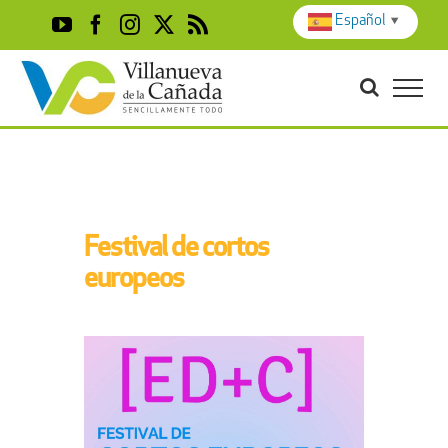
Skip
Español
▼
YouTube
Facebook
Instagram
X
Rss
to
content
Festival de cortos
europeos