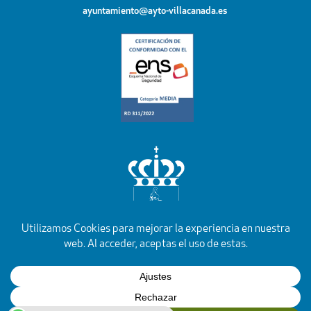
ayuntamiento@ayto-villacanada.es
YouTube
Facebook
Instagram
X
Rss