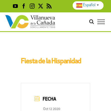
Skip
Español
▼
YouTube
Facebook
Instagram
X
Rss
to
content
Fiesta de la Hispanidad
FECHA
Oct 12 2020