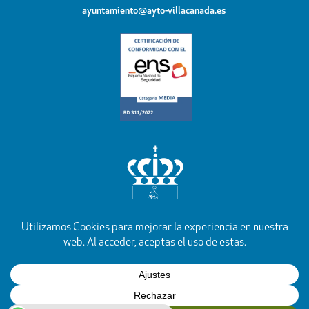
ayuntamiento@ayto-villacanada.es
YouTube
Facebook
Instagram
X
Rss