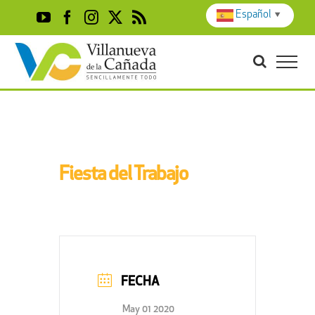
Skip
Español
▼
YouTube
Facebook
Instagram
X
Rss
to
content
Fiesta del Trabajo
FECHA
May 01 2020