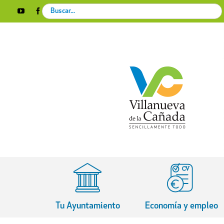
Skip
Search
YouTube
Facebook
Instagram
X
Rss
to
for:
content
Tu Ayuntamiento
Economía y empleo