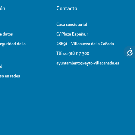
ión
Contacto
Casa consistorial
de datos
C/ Plaza España, 1
Seguridad de la
28691 – Villanueva de la Cañada
Tlfno.: 918 117 300
ayuntamiento@ayto-villacanada.es
ad
uso en redes