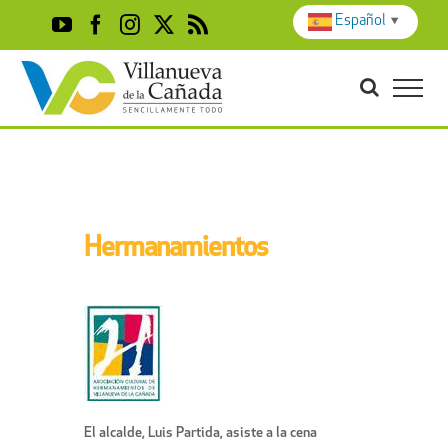
Skip
Español
▼
YouTube
Facebook
Instagram
X
Rss
to
content
Hermanamientos
El alcalde, Luis Partida, asiste a la cena