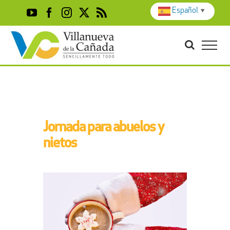
Skip
Español
▼
YouTube
Facebook
Instagram
X
Rss
to
content
Jornada para abuelos y
nietos