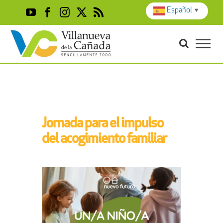
Skip
Español
▼
YouTube
Facebook
Instagram
X
Rss
to
content
Jornada para el impulso
del acogimiento familiar