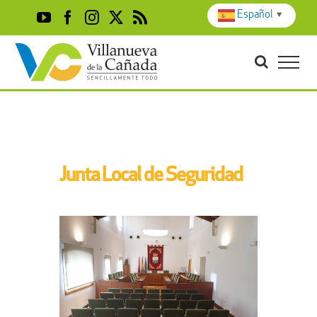
Skip
Español
▼
YouTube
Facebook
Instagram
X
Rss
to
content
Junta Local de Seguridad