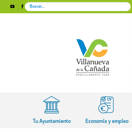
Skip
Search
YouTube
Facebook
Instagram
X
Rss
to
for:
content
Tu Ayuntamiento
Economía y empleo