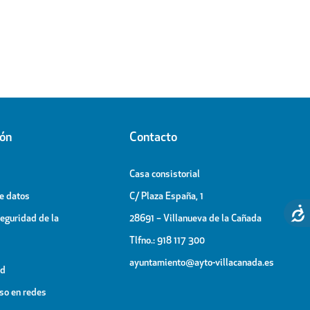
ión
Contacto
Casa consistorial
de datos
C/ Plaza España, 1
Seguridad de la
28691 – Villanueva de la Cañada
Tlfno.: 918 117 300
ayuntamiento@ayto-villacanada.es
ad
uso en redes