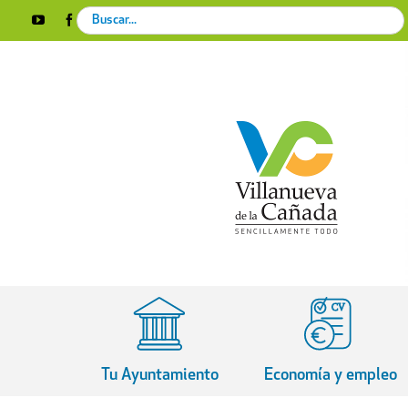
Skip
Search
YouTube
Facebook
Instagram
X
Rss
to
for:
content
Tu Ayuntamiento
Economía y empleo