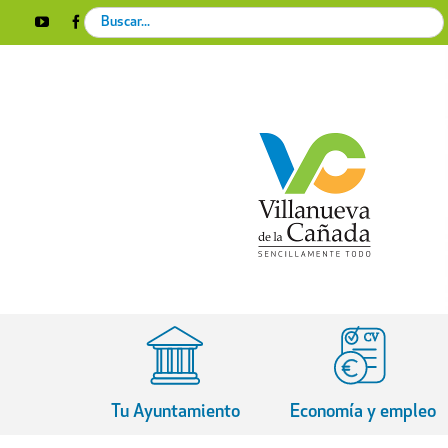
Skip
Search
YouTube
Facebook
Instagram
X
Rss
to
for:
content
Tu Ayuntamiento
Economía y empleo