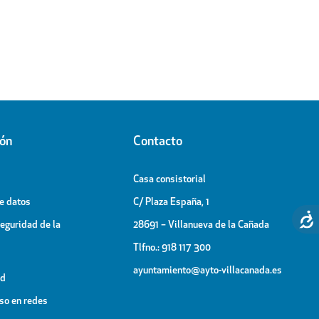
ión
Contacto
Casa consistorial
de datos
C/ Plaza España, 1
Seguridad de la
28691 – Villanueva de la Cañada
Tlfno.: 918 117 300
ayuntamiento@ayto-villacanada.es
ad
uso en redes