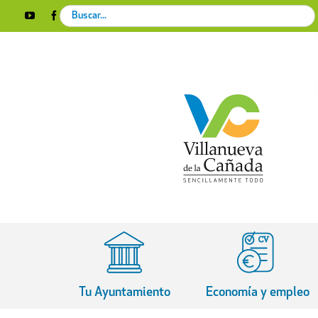
Skip
Search
YouTube
Facebook
Instagram
X
Rss
to
for:
content
Tu Ayuntamiento
Economía y empleo