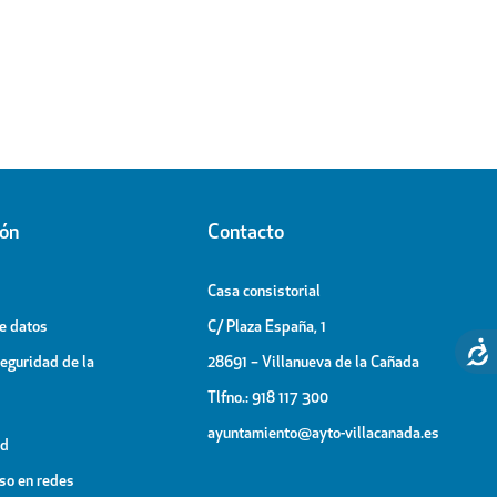
ión
Contacto
Casa consistorial
de datos
C/ Plaza España, 1
Seguridad de la
28691 – Villanueva de la Cañada
Tlfno.: 918 117 300
ayuntamiento@ayto-villacanada.es
ad
uso en redes