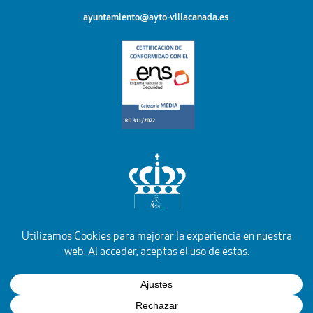
ayuntamiento@ayto-villacanada.es
YouTube
Facebook
Instagram
X
Rss