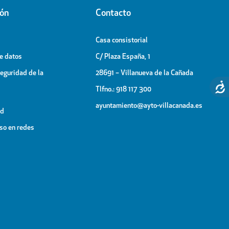
ión
Contacto
Casa consistorial
de datos
C/ Plaza España, 1
Seguridad de la
28691 – Villanueva de la Cañada
Tlfno.: 918 117 300
ayuntamiento@ayto-villacanada.es
ad
uso en redes