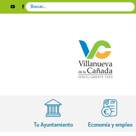
Skip
Search
YouTube
Facebook
Instagram
X
Rss
to
for:
content
Tu Ayuntamiento
Economía y empleo