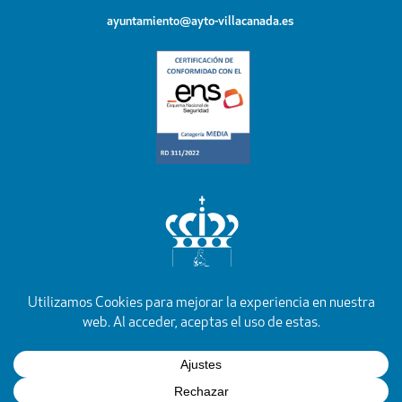
ayuntamiento@ayto-villacanada.es
YouTube
Facebook
Instagram
X
Rss