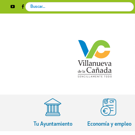
Skip
Search
YouTube
Facebook
Instagram
X
Rss
to
for:
content
Tu Ayuntamiento
Economía y empleo