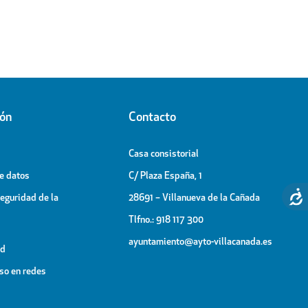
ión
Contacto
Casa consistorial
de datos
C/ Plaza España, 1
Seguridad de la
28691 – Villanueva de la Cañada
Tlfno.: 918 117 300
ayuntamiento@ayto-villacanada.es
ad
uso en redes