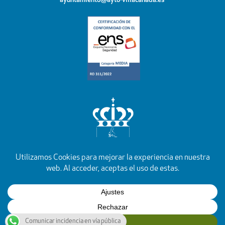
ayuntamiento@ayto-villacanada.es
YouTube
Facebook
Instagram
X
Rss
Comunicar incidencia en vía pública