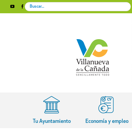
Skip
Search
YouTube
Facebook
Instagram
X
Rss
to
for:
content
Tu Ayuntamiento
Economía y empleo