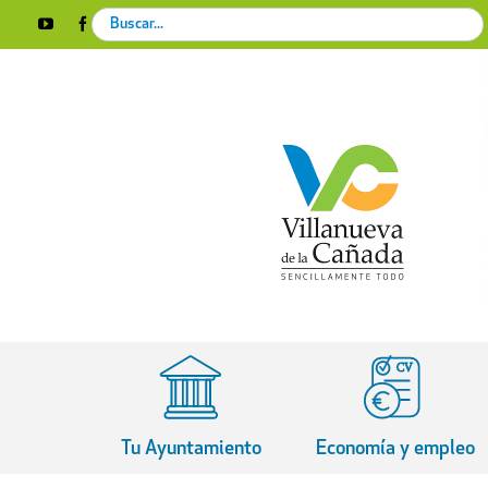
Skip
Search
YouTube
Facebook
Instagram
X
Rss
to
for:
content
Tu Ayuntamiento
Economía y empleo