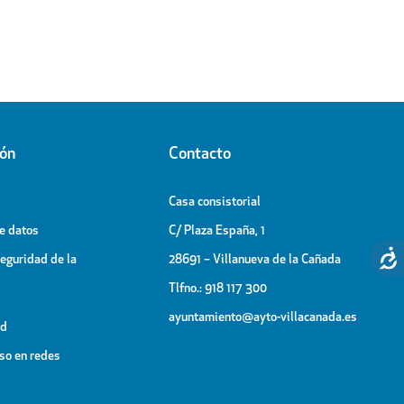
ión
Contacto
Casa consistorial
de datos
C/ Plaza España, 1
Seguridad de la
28691 – Villanueva de la Cañada
Tlfno.: 918 117 300
ayuntamiento@ayto-villacanada.es
ad
uso en redes