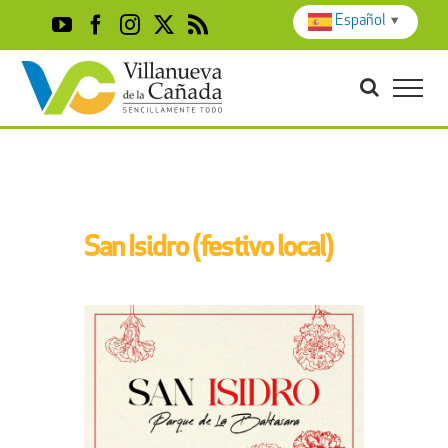
Skip
Español
▼
YouTube
Facebook
Instagram
X
Rss
to
content
San Isidro (festivo local)