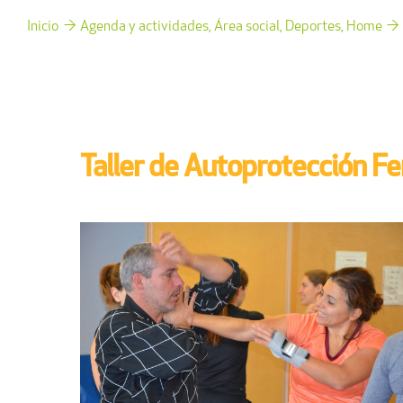
Inicio
Agenda y actividades
Área social
Deportes
Home
Taller de Autoprotección F