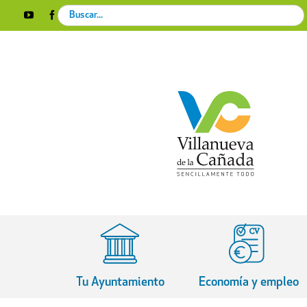
Skip
Search
YouTube
Facebook
Instagram
X
Rss
to
for:
content
Tu Ayuntamiento
Economía y empleo