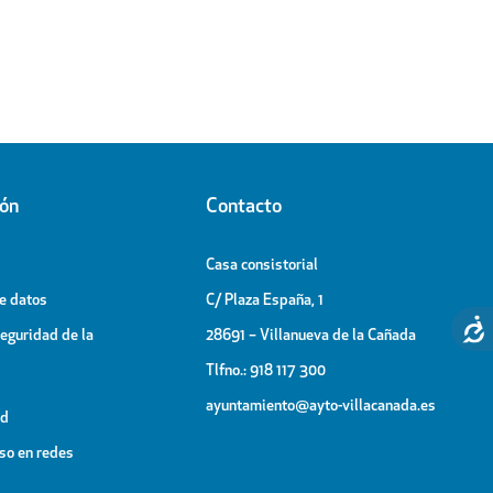
ión
Contacto
Casa consistorial
de datos
C/ Plaza España, 1
Seguridad de la
28691 – Villanueva de la Cañada
Tlfno.: 918 117 300
ayuntamiento@ayto-villacanada.es
ad
uso en redes