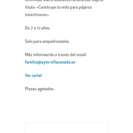
Actividad sobre educación ambiental, bajo el
título: «Construye tu nido para pájaros
insectívoros».
De 7 a 12 años.
Solo para empadronados.
Más información a través del email
familia@ayto-villacanada.es
Ver cartel
Plazas agotadas.