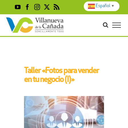
Skip
Español
▼
YouTube
Facebook
Instagram
X
Rss
to
content
Taller «Fotos para vender
en tu negocio (I)»