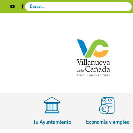
Skip
Search
YouTube
Facebook
Instagram
X
Rss
to
for:
content
Tu Ayuntamiento
Economía y empleo