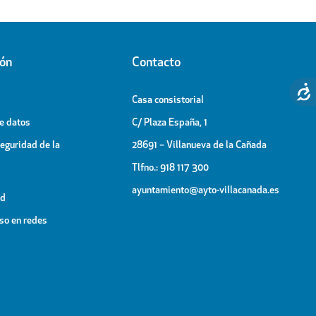
ión
Contacto
Casa consistorial
de datos
C/ Plaza España, 1
Seguridad de la
28691 – Villanueva de la Cañada
Tlfno.: 918 117 300
ayuntamiento@ayto-villacanada.es
ad
uso en redes