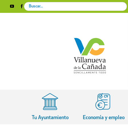
Skip
Search
YouTube
Facebook
Instagram
X
Rss
to
for:
content
Tu Ayuntamiento
Economía y empleo