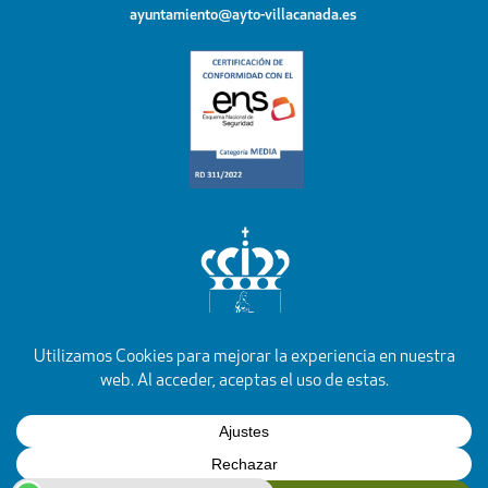
ayuntamiento@ayto-villacanada.es
YouTube
Facebook
Instagram
X
Rss