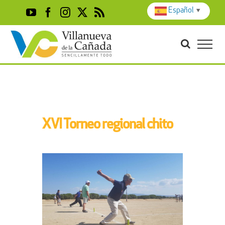
Skip
Español
▼
YouTube
Facebook
Instagram
X
Rss
to
content
XVI Torneo regional chito