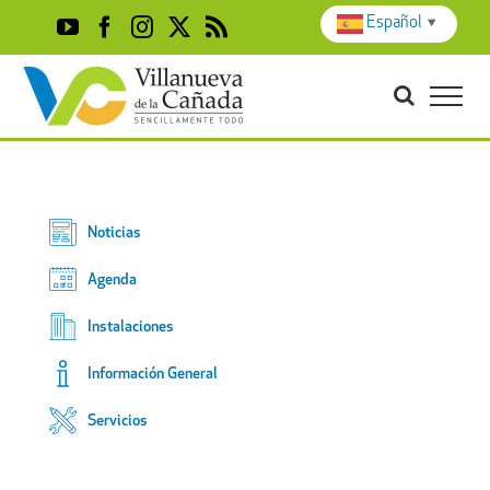
Skip
Español
▼
YouTube
Facebook
Instagram
X
Rss
to
content
Noticias
Agenda
Instalaciones
Información General
Servicios