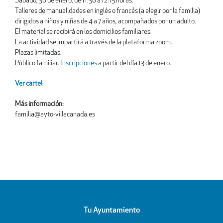
Sábado, 30 de enero, de 11:30 a 12:15 horas.
Talleres de manualidades en inglés o francés (a elegir por la familia)
dirigidos a niños y niñas de 4 a 7 años, acompañados por un adulto.
El material se recibirá en los domicilios familiares.
La actividad se impartirá a través de la plataforma zoom.
Plazas limitadas.
Público familiar.
Inscripciones
a partir del día 13 de enero.
Ver cartel
Más información:
familia@ayto-villacanada.es
Tu Ayuntamiento