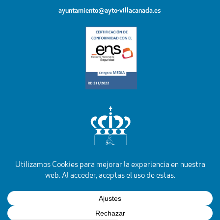
ayuntamiento@ayto-villacanada.es
YouTube
Facebook
Instagram
X
Rss