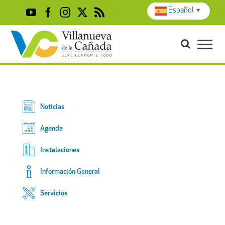
Skip
Español
▼
YouTube
Facebook
Instagram
X
Rss
to
content
Noticias
Agenda
Instalaciones
Información General
Servicios