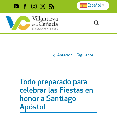
Skip
Español
▼
YouTube
Facebook
Instagram
X
Rss
to
content
Anterior
Siguiente
Todo preparado para
celebrar las Fiestas en
honor a Santiago
Apóstol