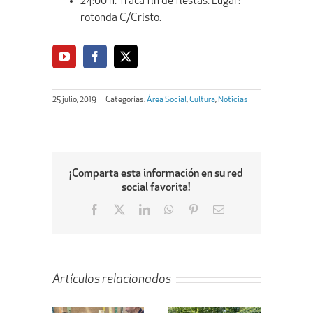
24:00 h. Traca fin de fiestas. Lugar:
rotonda C/Cristo.
25 julio, 2019
|
Categorías:
Área Social
,
Cultura
,
Noticias
¡Comparta esta información en su red
social favorita!
Facebook
X
LinkedIn
WhatsApp
Pinterest
Email
Artículos relacionados