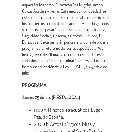
espectáculos como “El cazador” de Migthy Jambo
Circus Academy Kenia. Este año, como novedad, se
establecerá dentro del Recinto Ferial un espacio para
los conciertos con control de acceso. Entre los grupos
y artistas que pasarán por él se encuentran Tequila,
Seguridad Social y Chenoa, así como El Pulpo y DJ
Dimo. La música también pondrá el broche de oro a la
programación el último día con el espectáculo “We
love Queen” de Yllana. Otra de las novedades es que
todos los espectáculos terminarán antes de las 4:00
horas, en aplicación de la Ley LEPAR 17/1997 de 4 de
julio.
PROGRAMA
Jueves, 25 de julio (FIESTA LOCAL)
11:00 h. Hinchables acuáticos. Lugar:
Pza. de España.
20:00 h. Actos litúrgicos. Misa y
procesión en honor al Santo Patrón