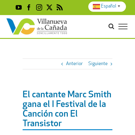
Skip
Español
▼
YouTube
Facebook
Instagram
X
Rss
to
content
Anterior
Siguiente
El cantante Marc Smith
gana el I Festival de la
Canción con El
Transistor