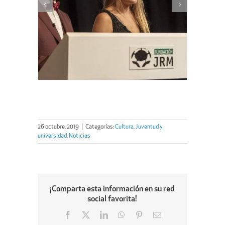
26 octubre, 2019
|
Categorías:
Cultura
,
Juventud y
universidad
,
Noticias
¡Comparta esta información en su red
social favorita!
Facebook
X
LinkedIn
WhatsApp
Pinterest
Email