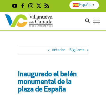
Skip
Español
▼
YouTube
Facebook
Instagram
X
Rss
to
content
Anterior
Siguiente
Inaugurado el belén
monumental de la
plaza de España