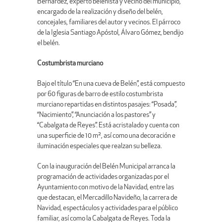
Bernárdez, experto belenista y vecino del municipio,
encargado de la realización y diseño del belén,
concejales, familiares del autor y vecinos. El párroco
de la Iglesia Santiago Apóstol, Álvaro Gómez, bendijo
el belén.
Costumbrista murciano
Bajo el título “En una cueva de Belén”, está compuesto
por 60 figuras de barro de estilo costumbrista
murciano repartidas en distintos pasajes: “Posada”,
“Nacimiento”, “Anunciación a los pastores” y
“Cabalgata de Reyes”. Está acristalado y cuenta con
una superficie de 10 m², así como una decoración e
iluminación especiales que realzan su belleza.
Con la inauguración del Belén Municipal arranca la
programación de actividades organizadas por el
Ayuntamiento con motivo de la Navidad, entre las
que destacan, el Mercadillo Navideño, la carrera de
Navidad, espectáculos y actividades para el público
familiar, así como la Cabalgata de Reyes. Toda la