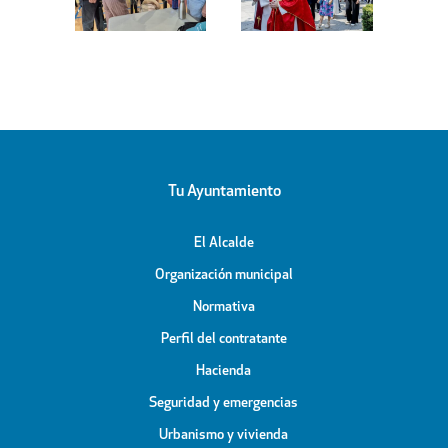
celebra el Día
remodelación
bellón
de Santiago
de la calle
bierto
Apóstol
Peligros
icipal
Tu Ayuntamiento
El Alcalde
Organización municipal
Normativa
Perfil del contratante
Hacienda
Seguridad y emergencias
Urbanismo y vivienda