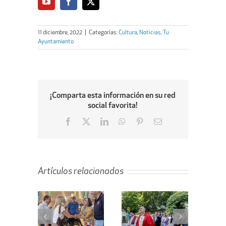
11 diciembre, 2022
|
Categorías:
Cultura
,
Noticias
,
Tu
Ayuntamiento
¡Comparta esta información en su red
social favorita!
Facebook
X
LinkedIn
WhatsApp
Pinterest
Email
Artículos relacionados
ta de la
Villanueva de
En marcha el
ejera de
la Cañada
proyecto de
enda al