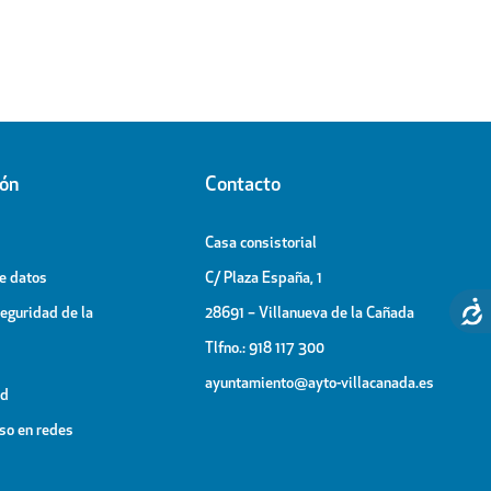
ión
Contacto
Casa consistorial
de datos
C/ Plaza España, 1
Seguridad de la
28691 – Villanueva de la Cañada
Tlfno.: 918 117 300
ayuntamiento@ayto-villacanada.es
ad
uso en redes