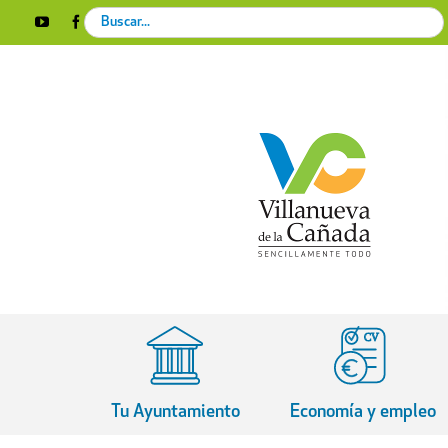
Skip
Search
YouTube
Facebook
Instagram
X
Rss
to
for:
content
Tu Ayuntamiento
Economía y empleo