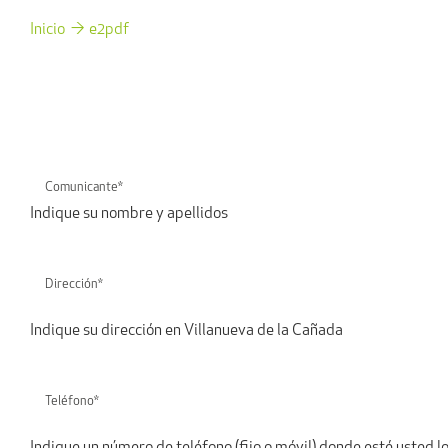
Inicio
e2pdf
Indique su nombre y apellidos
Indique su dirección en Villanueva de la Cañada
Indique un número de teléfono (fijo o móvil) donde esté usted lo