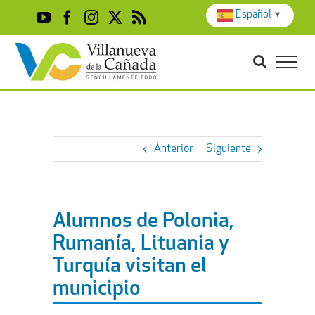
Skip
Español
▼
YouTube
Facebook
Instagram
X
Rss
to
content
Anterior
Siguiente
Alumnos de Polonia,
Rumanía, Lituania y
Turquía visitan el
municipio