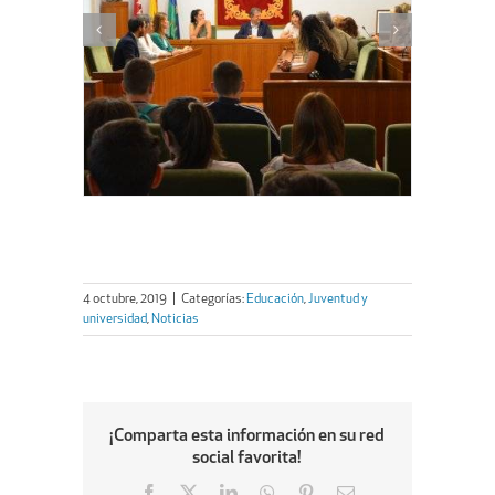
4 octubre, 2019
|
Categorías:
Educación
,
Juventud y
universidad
,
Noticias
¡Comparta esta información en su red
social favorita!
Facebook
X
LinkedIn
WhatsApp
Pinterest
Email