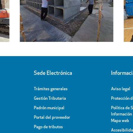
Regresa a sus hogares el centenar
l
de personas acogidas en el
ipal
Pabellón Cubierto
Sede Electrónica
Informac
Trámites generales
Aviso legal
Gestión Tributaria
Protección 
Padrón municipal
Política de 
Información
Portal del proveedor
Mapa web
Pago de tributos
Accesibilid