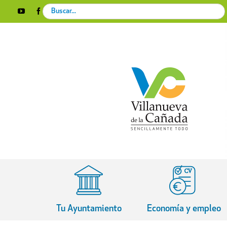
Skip
Search
YouTube
Facebook
Instagram
X
Rss
to
for:
content
Tu Ayuntamiento
Economía y empleo