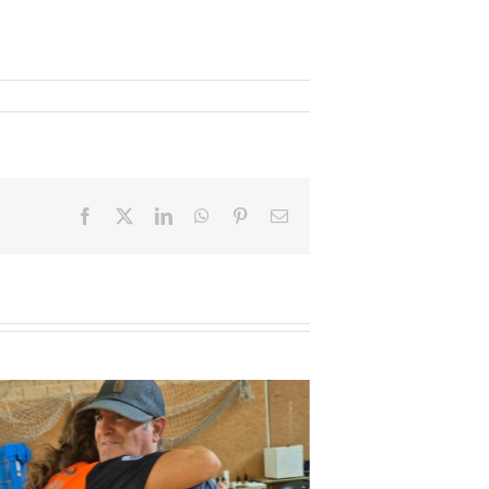
Facebook
X
LinkedIn
WhatsApp
Pinterest
Email