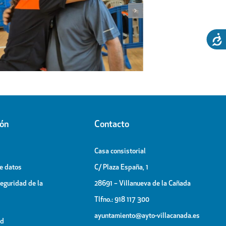
El espectáculo de la Generación
Visita d
OT, broche final de las Fiestas
al Pab
Patronales
ión
Contacto
Casa consistorial
de datos
C/ Plaza España, 1
Seguridad de la
28691 – Villanueva de la Cañada
Tlfno.: 918 117 300
ayuntamiento@ayto-villacanada.es
ad