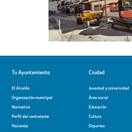
l proyecto de
Obras de ampliación de
 la calle Peligros
Cementerio-Tanatorio Munic
Tu Ayuntamiento
Ciudad
El Alcalde
Juventud y universidad
Organización municipal
Área social
Normativa
Educación
Perfil del contratante
Cultura
Hacienda
Deportes