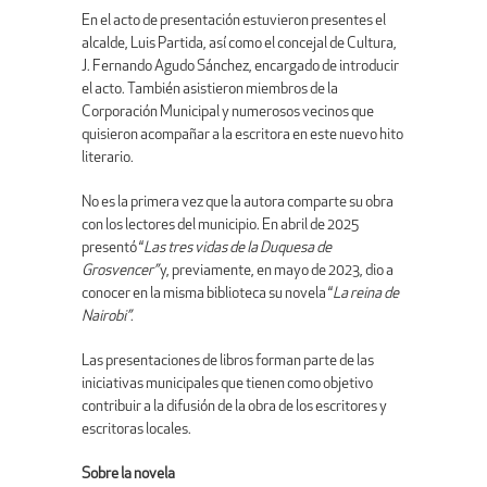
En el acto de presentación estuvieron presentes el
alcalde, Luis Partida, así como el concejal de Cultura,
J. Fernando Agudo Sánchez, encargado de introducir
el acto. También asistieron miembros de la
Corporación Municipal y numerosos vecinos que
quisieron acompañar a la escritora en este nuevo hito
literario.
No es la primera vez que la autora comparte su obra
con los lectores del municipio. En abril de 2025
presentó “
Las tres vidas de la Duquesa de
Grosvencer”
y, previamente, en mayo de 2023, dio a
conocer en la misma biblioteca su novela “
La reina de
Nairobi”
.
Las presentaciones de libros forman parte de las
iniciativas municipales que tienen como objetivo
contribuir a la difusión de la obra de los escritores y
escritoras locales.
Sobre la novela