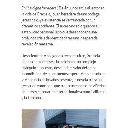
En “
La digna heredera”
, Belén Junco sitúa al lector en
la vida de Graciela, joven heredera de una bodega
jerezana cuya existencia se ve truncada por un
dramático accidente. El suceso no solo quiebra su
estabilidad personal, sino que desencadena una
profunda crisis de identidad tras una inesperada
revelación materna.
Desorientada y obligada a reconstruirse, Graciela
deberá enfrentarse a la traición en un complejo
triángulo amoroso y descubrir el valor del amor
incondicional de quien menos espera. Ambientada en
la Andalucía de los años sesenta, la novela traza un
recorrido emocional que transcurre entre los viñedos
de Jerez y escenarios internacionales como California
y la Toscana.