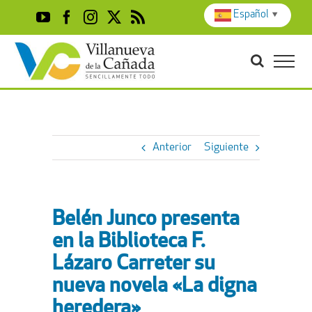
Skip
Español
▼
YouTube
Facebook
Instagram
X
Rss
to
content
Anterior
Siguiente
Belén Junco presenta
en la Biblioteca F.
Lázaro Carreter su
nueva novela «La digna
heredera»