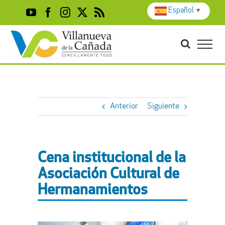
Skip
Español
▼
YouTube
Facebook
Instagram
X
Rss
to
content
Anterior
Siguiente
Cena institucional de la
Asociación Cultural de
Hermanamientos